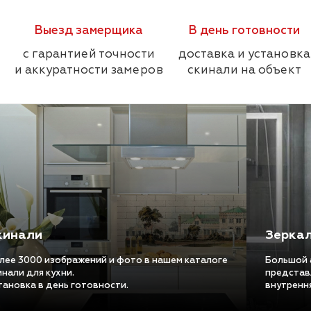
Выезд замерщика
В день готовности
с гарантией точности
доставка и установка
и аккуратности замеров
скинали на объект
кинали
Зеркал
лее 3000 изображений и фото в нашем каталоге
Большой 
инали для кухни.
представ
тановка в день готовности.
внутрення