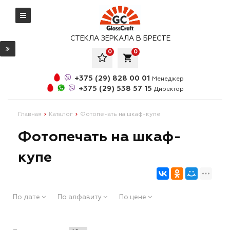
СТЕКЛА ЗЕРКАЛА В БРЕСТЕ
0
0
local_grocery_store
+375 (29) 828 00 01
Менеджер
+375 (29) 538 57 15
Директор
Главная
Каталог
Фотопечать на шкаф-купе
Фотопечать на шкаф-
купе
По дате
По алфавиту
По цене