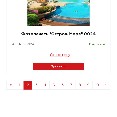
Фотопечать "Остров. Море" 0024
Арт. fot-0024
В наличии
Узнать цену
Просмотр
«
1
2
3
4
5
6
7
8
9
10
»