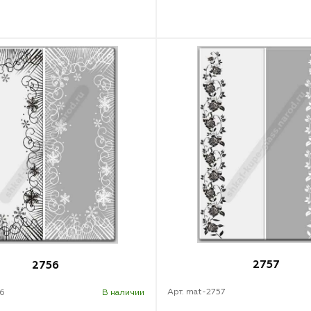
2757
2756
Арт. mat-2757
56
В наличии