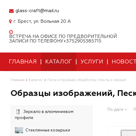
glass-craft@mail.ru
г. Брест, ул. Вольная 20 А
ВСТРЕЧА НА ОФИСЕ ПО ПРЕДВОРИТЕЛЬНОЙ
ЗАПИСИ ПО ТЕЛЕФОНУ+3752905385715
ГЛАВНАЯ
КАТАЛОГ
УСЛУГИ
НОВОС
Главная
Каталог
Пескоструйная обработка стекла и зеркал
Образцы изображений, Песк
По дате
П
Зеркало в алюминиевом
профиле
Стеклянные козырьки