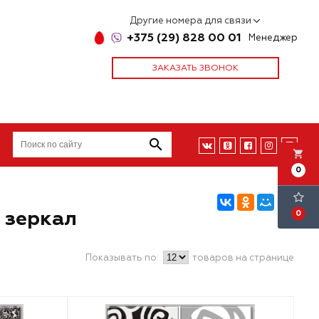
Другие номера для связи
+375 (29) 828 00 01
Менеджер
ЗАКАЗАТЬ ЗВОНОК
local_grocery_store
0
 зеркал
0
Показывать по:
товаров на странице