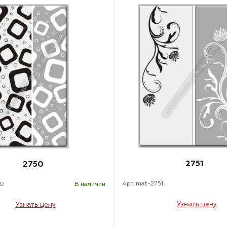
2751
2750
Арт. mat-2751
50
В наличии
Узнать цену
Узнать цену