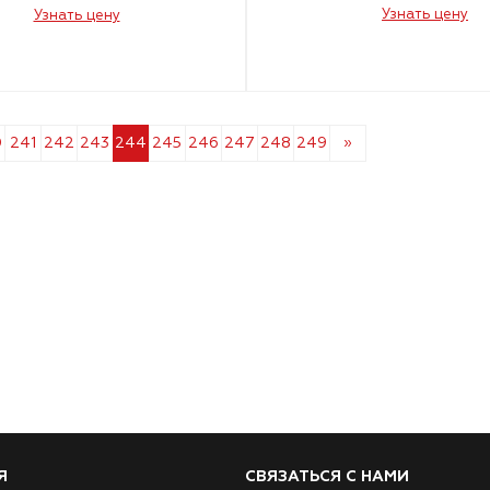
Узнать цену
Узнать цену
0
241
242
243
244
245
246
247
248
249
»
Я
СВЯЗАТЬСЯ С НАМИ