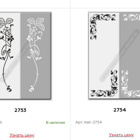
2754
2753
Арт. mat-2754
3
В наличии
Узнать цену
Узнать цену