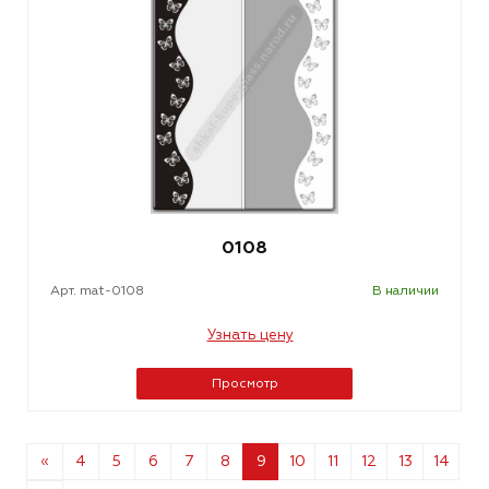
0108
Арт. mat-0108
В наличии
Узнать цену
Просмотр
«
4
5
6
7
8
9
10
11
12
13
14