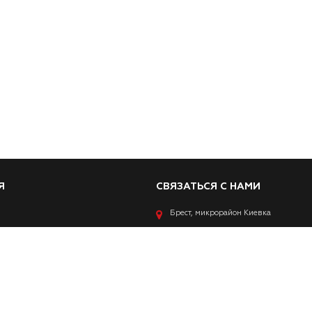
Я
СВЯЗАТЬСЯ С НАМИ
Брест, микрорайон Киевка
+375 (29) 828 00 01
+375 (29) 538 
а
денциальности
ВСТРЕЧА НА ОФИСЕ ПО ПРЕДВОР
ональных данных
ЗАПИСИ ПО ТЕЛЕФОНУ+375290538