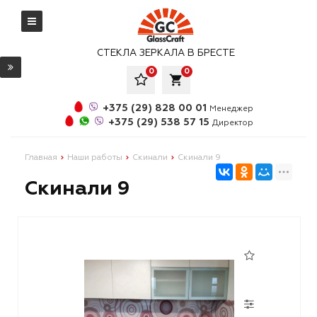
СТЕКЛА ЗЕРКАЛА В БРЕСТЕ
0
0
local_grocery_store
+375 (29) 828 00 01
Менеджер
+375 (29) 538 57 15
Директор
Главная
Наши работы
Скинали
Скинали 9
Скинали 9