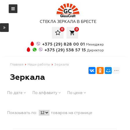
СТЕКЛА ЗЕРКАЛА В БРЕСТЕ
0
0
local_grocery_store
+375 (29) 828 00 01
Менеджер
+375 (29) 538 57 15
Директор
Главная
Наши работы
Зеркала
Зеркала
По дате
По алфавиту
По цене
Показывать по:
товаров на странице