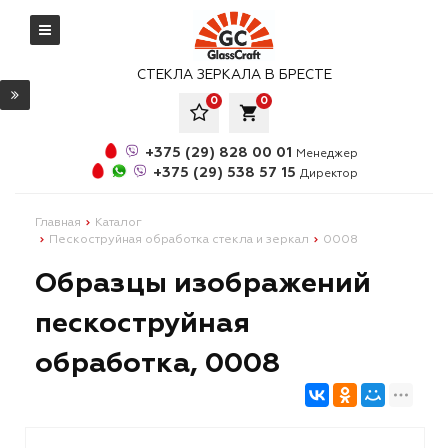
СТЕКЛА ЗЕРКАЛА В БРЕСТЕ
0
0
local_grocery_store
+375 (29) 828 00 01
Менеджер
+375 (29) 538 57 15
Директор
Главная
Каталог
Пескоструйная обработка стекла и зеркал
0008
Образцы изображений
пескоструйная
обработка, 0008