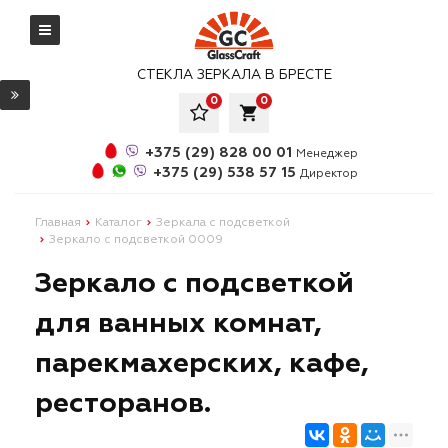
СТЕКЛА ЗЕРКАЛА В БРЕСТЕ
0
0
local_grocery_store
+375 (29) 828 00 01
Менеджер
+375 (29) 538 57 15
Директор
Главная
Каталог
Зеркала с подсветкой
Зеркало с подсветкой 0009
Зеркало с подсветкой
для ванных комнат,
парекмахерских, кафе,
ресторанов.