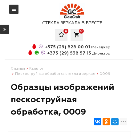
СТЕКЛА ЗЕРКАЛА В БРЕСТЕ
0
0
local_grocery_store
+375 (29) 828 00 01
Менеджер
+375 (29) 538 57 15
Директор
Главная
Каталог
Пескоструйная обработка стекла и зеркал
0009
Образцы изображений
пескоструйная
обработка, 0009