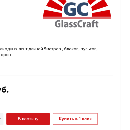
иодных лент длиной 5метров , блоков, пультов,
торов.
уб.
В корзину
Купить в 1 клик