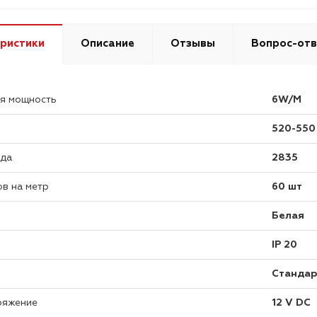
ристики
Описание
Отзывы
Вопрос-отв
я мощность
6W/M
520-550
ода
2835
в на метр
60 шт
Белая
ы
IP 20
Стандар
ряжение
12 V DC