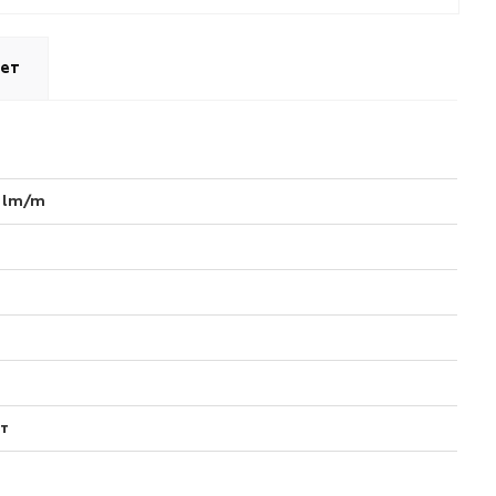
ет
 lm/m
т