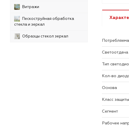
Витражи
Характе
Пескоструйная обработка
стекла и зеркал
Образцы стекол зеркал
Потребляема
Светоотдача
Тип светоди
Кол-во диодо
Основа
Класс защит
Сегмент
Рабочее нап