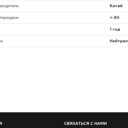
зводитель
Китай
опередачи
=-85
1 год
ия
Нейтрал
Я
СВЯЗАТЬСЯ С НАМИ