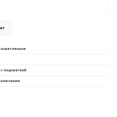
ет
 осветленное
0
 с подсветкой
включения