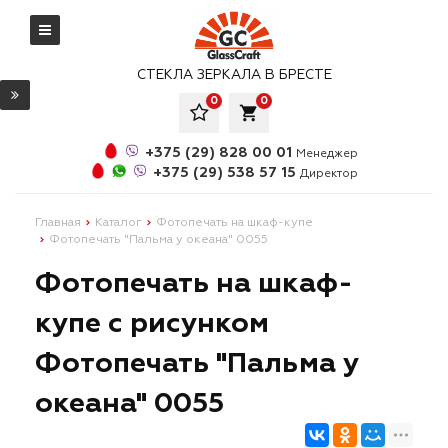
СТЕКЛА ЗЕРКАЛА В БРЕСТЕ
0
0
local_grocery_store
+375 (29) 828 00 01
Менеджер
+375 (29) 538 57 15
Директор
Главная
Каталог
Фотопечать на шкаф-купе
Фотопечать "Пальма у океана" 0055
Фотопечать на шкаф-
купе с рисунком
Фотопечать "Пальма у
океана" 0055