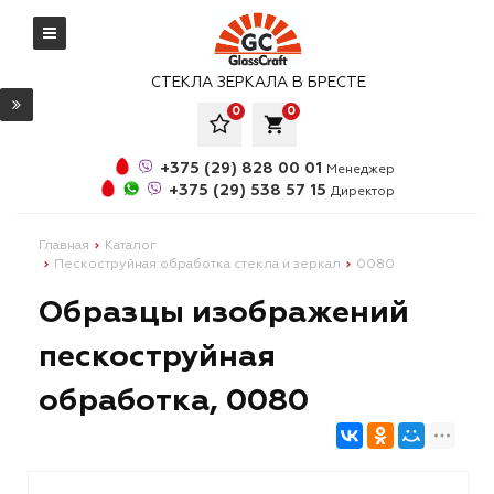
СТЕКЛА ЗЕРКАЛА В БРЕСТЕ
0
0
local_grocery_store
+375 (29) 828 00 01
Менеджер
+375 (29) 538 57 15
Директор
Главная
Каталог
Пескоструйная обработка стекла и зеркал
0080
Образцы изображений
пескоструйная
обработка, 0080