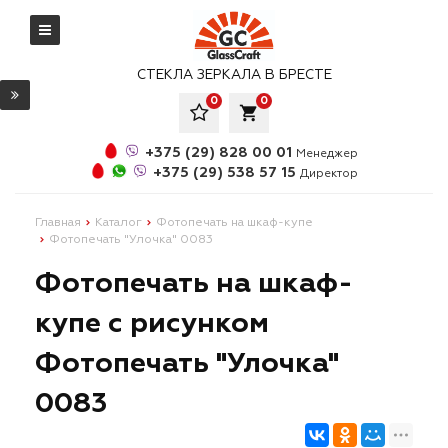
СТЕКЛА ЗЕРКАЛА В БРЕСТЕ
0
0
local_grocery_store
+375 (29) 828 00 01
Менеджер
+375 (29) 538 57 15
Директор
Главная
Каталог
Фотопечать на шкаф-купе
Фотопечать "Улочка" 0083
Фотопечать на шкаф-
купе с рисунком
Фотопечать "Улочка"
0083