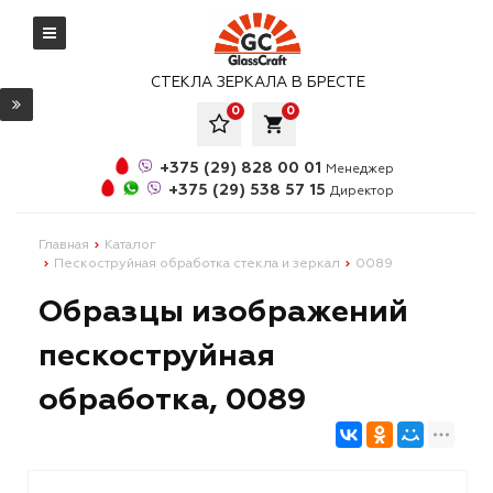
СТЕКЛА ЗЕРКАЛА В БРЕСТЕ
0
0
local_grocery_store
+375 (29) 828 00 01
Менеджер
+375 (29) 538 57 15
Директор
Главная
Каталог
Пескоструйная обработка стекла и зеркал
0089
Образцы изображений
пескоструйная
обработка, 0089