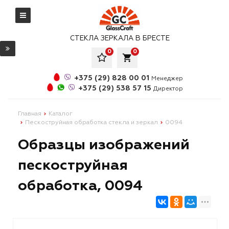
СТЕКЛА ЗЕРКАЛА В БРЕСТЕ
0
0
local_grocery_store
+375 (29) 828 00 01
Менеджер
+375 (29) 538 57 15
Директор
Главная
Каталог
Пескоструйная обработка стекла и зеркал
0094
Образцы изображений
пескоструйная
обработка, 0094