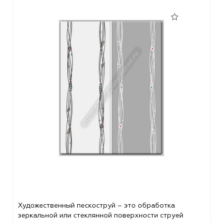
Художественный пескоструй – это обработка
зеркальной или стеклянной поверхности струей