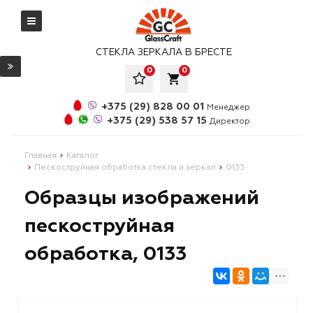
СТЕКЛА ЗЕРКАЛА В БРЕСТЕ
0
0
local_grocery_store
+375 (29) 828 00 01
Менеджер
+375 (29) 538 57 15
Директор
Главная
Каталог
Пескоструйная обработка стекла и зеркал
0133
Образцы изображений
пескоструйная
обработка, 0133