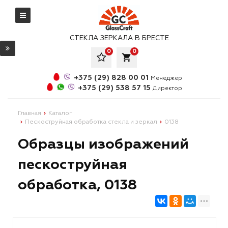
СТЕКЛА ЗЕРКАЛА В БРЕСТЕ
0
0
local_grocery_store
+375 (29) 828 00 01
Менеджер
+375 (29) 538 57 15
Директор
Главная
Каталог
Пескоструйная обработка стекла и зеркал
0138
Образцы изображений
пескоструйная
обработка, 0138