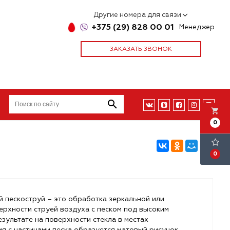
Другие номера для связи
+375 (29) 828 00 01
Менеджер
ЗАКАЗАТЬ ЗВОНОК
local_grocery_store
0
0
 пескоструй – это обработка зеркальной или
ерхности струей воздуха с песком под высоким
езультате на поверхности стекла в местах
я с частицами песка образуется матовый рисунок.