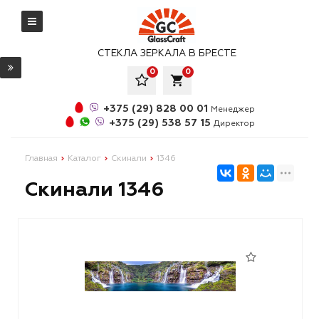
СТЕКЛА ЗЕРКАЛА В БРЕСТЕ
0
0
local_grocery_store
+375 (29) 828 00 01
Менеджер
+375 (29) 538 57 15
Директор
Главная
Каталог
Скинали
1346
Скинали 1346