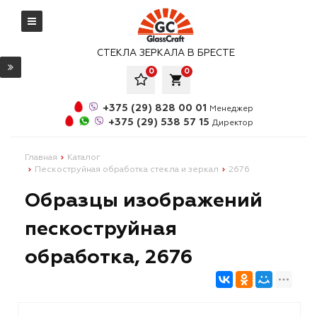
СТЕКЛА ЗЕРКАЛА В БРЕСТЕ
0
0
local_grocery_store
+375 (29) 828 00 01
Менеджер
+375 (29) 538 57 15
Директор
Главная
Каталог
Пескоструйная обработка стекла и зеркал
2676
Образцы изображений
пескоструйная
обработка, 2676