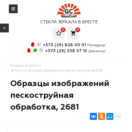
СТЕКЛА ЗЕРКАЛА В БРЕСТЕ
0
0
local_grocery_store
+375 (29) 828 00 01
Менеджер
+375 (29) 538 57 15
Директор
Главная
Каталог
Пескоструйная обработка стекла и зеркал
2681
Образцы изображений
пескоструйная
обработка, 2681