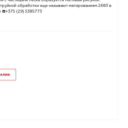
струйной обработки еще называют матированием.2683 в
е ☎️+375 (29) 5385773
 клик