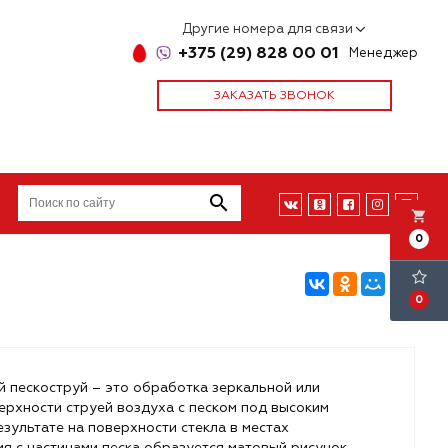
Другие номера для связи
+375 (29) 828 00 01
Менеджер
ЗАКАЗАТЬ ЗВОНОК
local_grocery_store
0
0
 пескоструй – это обработка зеркальной или
ерхности струей воздуха с песком под высоким
езультате на поверхности стекла в местах
я с частицами песка образуется матовый рисунок.