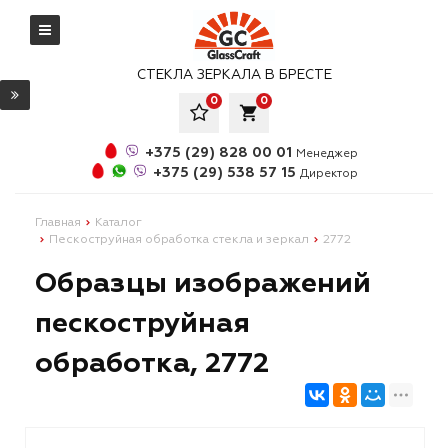
СТЕКЛА ЗЕРКАЛА В БРЕСТЕ
0
0
local_grocery_store
+375 (29) 828 00 01
Менеджер
+375 (29) 538 57 15
Директор
Главная
Каталог
Пескоструйная обработка стекла и зеркал
2772
Образцы изображений
пескоструйная
обработка, 2772