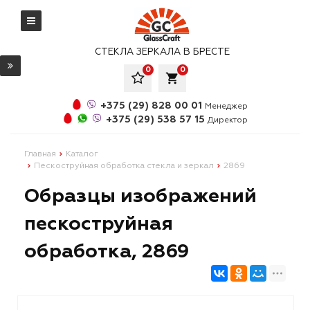
СТЕКЛА ЗЕРКАЛА В БРЕСТЕ
0
0
local_grocery_store
+375 (29) 828 00 01
Менеджер
+375 (29) 538 57 15
Директор
Главная
Каталог
Пескоструйная обработка стекла и зеркал
2869
Образцы изображений
пескоструйная
обработка, 2869