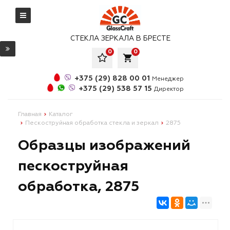
СТЕКЛА ЗЕРКАЛА В БРЕСТЕ
0
0
local_grocery_store
+375 (29) 828 00 01
Менеджер
+375 (29) 538 57 15
Директор
Главная
Каталог
Пескоструйная обработка стекла и зеркал
2875
Образцы изображений
пескоструйная
обработка, 2875