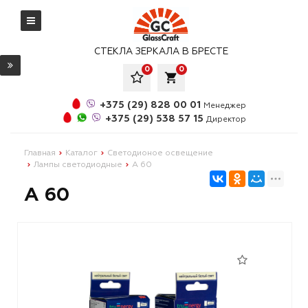
СТЕКЛА ЗЕРКАЛА В БРЕСТЕ
0
0
local_grocery_store
+375 (29) 828 00 01
Менеджер
+375 (29) 538 57 15
Директор
Главная
Каталог
Светодионое освещение
Лампы светодиодные
А 60
А 60