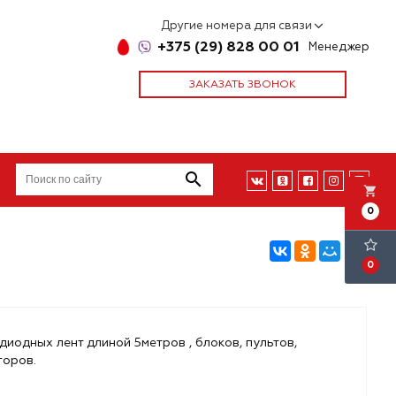
Другие номера для связи
+375 (29) 828 00 01
Менеджер
ЗАКАЗАТЬ ЗВОНОК
local_grocery_store
0
0
иодных лент длиной 5метров , блоков, пультов,
торов.