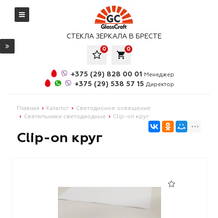
СТЕКЛА ЗЕРКАЛА В БРЕСТЕ
0
0
local_grocery_store
+375 (29) 828 00 01
Менеджер
+375 (29) 538 57 15
Директор
Главная
Каталог
Светодионое освещение
Светильники светодиодные
Clip-on круг
Clip-on круг