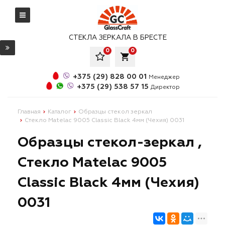
СТЕКЛА ЗЕРКАЛА В БРЕСТЕ
0
0
local_grocery_store
+375 (29) 828 00 01
Менеджер
+375 (29) 538 57 15
Директор
Главная
Каталог
Образцы стекол зеркал
Стекло Matelac 9005 Classic Black 4мм (Чехия) 0031
Образцы стекол-зеркал ,
Стекло Matelac 9005
Classic Black 4мм (Чехия)
0031