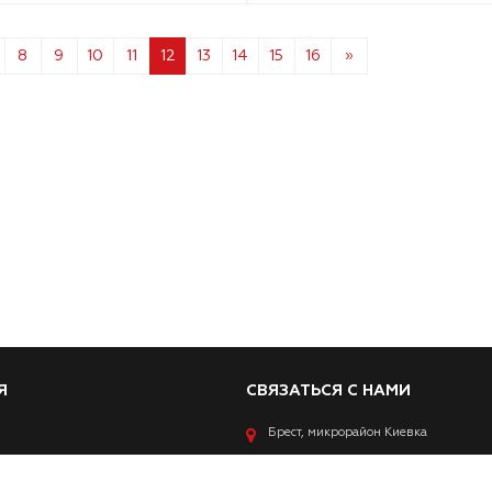
8
9
10
11
12
13
14
15
16
»
Я
СВЯЗАТЬСЯ С НАМИ
Брест, микрорайон Киевка
+375 (29) 828 00 01
+375 (29) 538 
а