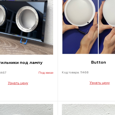
Button
тильники под лампу
Код товара: 11468
11467
Под заказ
Узнать цену
Узнать цену