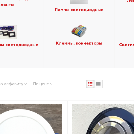
Ле
ленты
Лампы светодиодные
Клеммы, коннекторы
ры светодиодные
Свети
о алфавиту
По цене