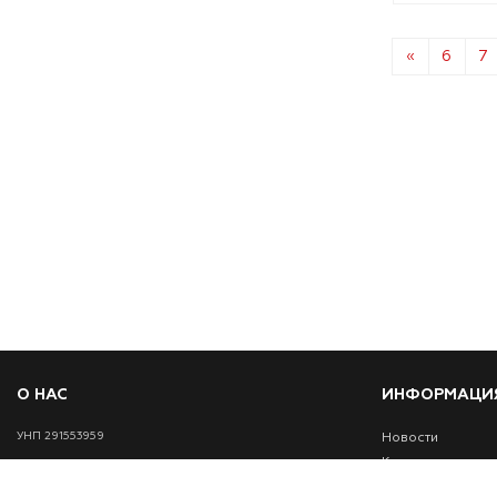
«
6
7
О НАС
ИНФОРМАЦИ
УНП 291553959
Новости
Контакты
Доставка и оплат