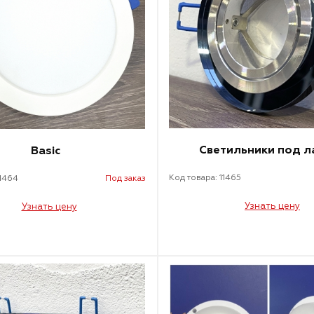
Светильники под л
Basic
Код товара: 11465
11464
Под заказ
Узнать цену
Узнать цену