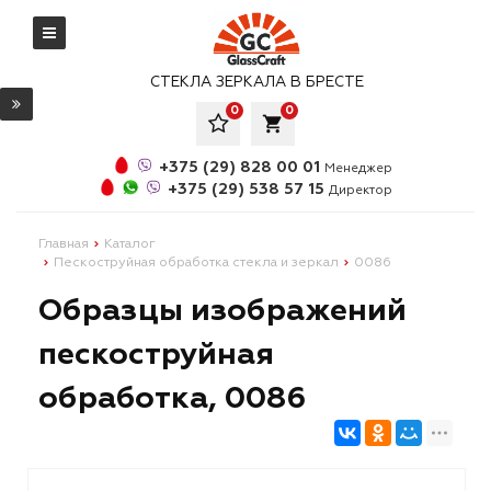
СТЕКЛА ЗЕРКАЛА В БРЕСТЕ
0
0
local_grocery_store
+375 (29) 828 00 01
Менеджер
+375 (29) 538 57 15
Директор
Главная
Каталог
Пескоструйная обработка стекла и зеркал
0086
Образцы изображений
пескоструйная
обработка, 0086